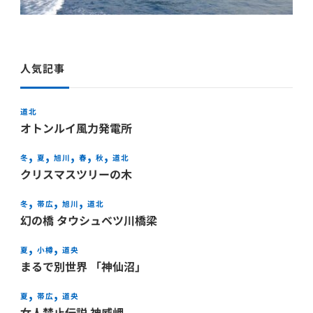
人気記事
道北
オトンルイ風力発電所
冬
夏
旭川
春
秋
道北
クリスマスツリーの木
冬
帯広
旭川
道北
幻の橋 タウシュベツ川橋梁
夏
小樽
道央
まるで別世界 「神仙沼」
夏
帯広
道央
女人禁止伝説 神威岬