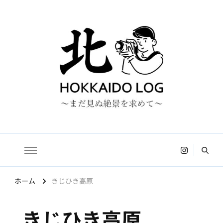
HOKKAIDO LOG
〜まだ見ぬ絶景を求めて〜
ホーム
きじひき高原
きじひき高原