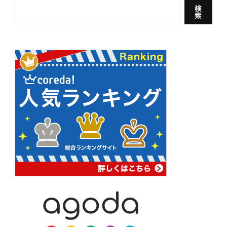
ー
検
索
ー
ー
ー
ジ
ジ
ジ
ジ
送
り