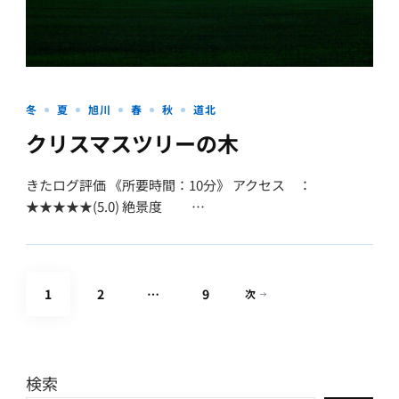
冬
夏
旭川
春
秋
道北
クリスマスツリーの木
きたログ評価 《所要時間：10分》 アクセス ：
★★★★★(5.0) 絶景度 …
投
固
固
固
1
2
…
9
次
稿
定
定
定
の
ペ
検索
ペ
ペ
ペ