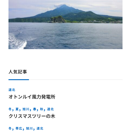
人気記事
道北
オトンルイ風力発電所
冬
夏
旭川
春
秋
道北
クリスマスツリーの木
冬
帯広
旭川
道北