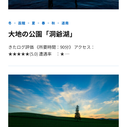
冬
函館
夏
春
秋
道南
大地の公園「洞爺湖」
きたログ評価 《所要時間：90分》 アクセス：
★★★★★(5.0) 遭遇率 ：★ …