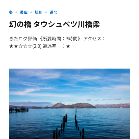
冬
帯広
旭川
道北
幻の橋 タウシュベツ川橋梁
きたログ評価 《所要時間：3時間》 アクセス：
★★☆☆☆(2.0) 遭遇率 ：★ …