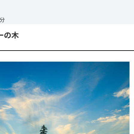
0分
ーの木