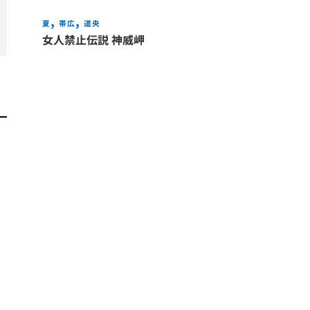
夏
帯広
道央
女人禁止伝説 神威岬