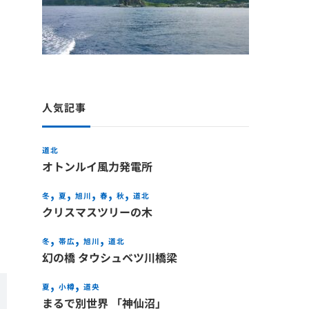
人気記事
道北
オトンルイ風力発電所
冬
夏
旭川
春
秋
道北
クリスマスツリーの木
冬
帯広
旭川
道北
幻の橋 タウシュベツ川橋梁
夏
小樽
道央
まるで別世界 「神仙沼」