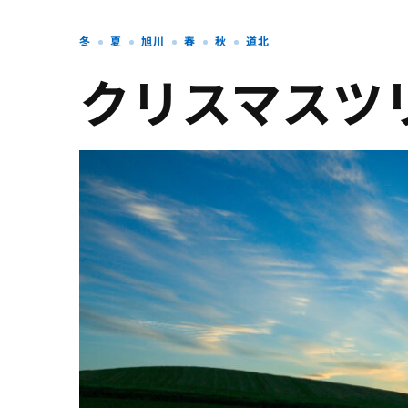
冬
夏
旭川
春
秋
道北
クリスマスツ