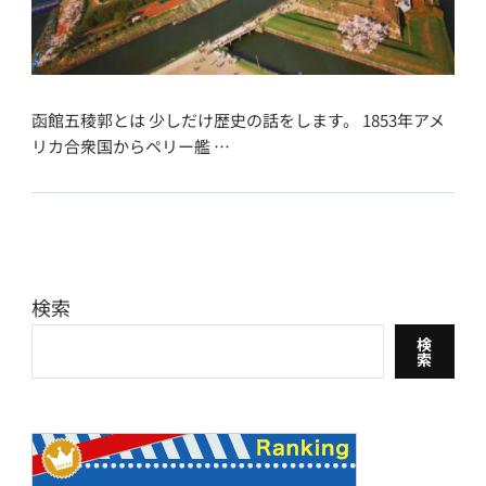
函館五稜郭とは 少しだけ歴史の話をします。 1853年アメ
リカ合衆国からペリー艦 …
検索
検
索