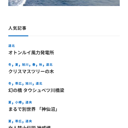
人気記事
道北
オトンルイ風力発電所
冬
夏
旭川
春
秋
道北
クリスマスツリーの木
冬
帯広
旭川
道北
幻の橋 タウシュベツ川橋梁
夏
小樽
道央
まるで別世界 「神仙沼」
夏
帯広
道央
女人禁止伝説 神威岬