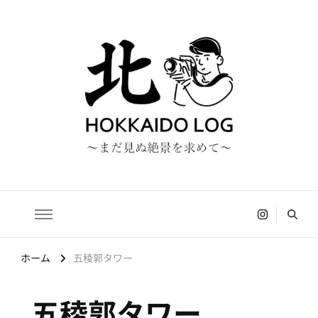
HOKKAIDO LOG
〜まだ見ぬ絶景を求めて〜
ホーム
五稜郭タワー
五稜郭タワー