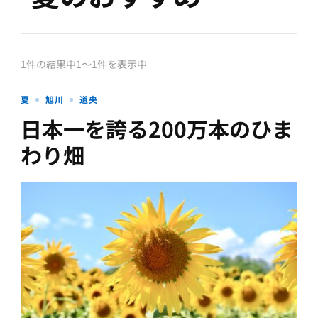
1件の結果中1〜1件を表示中
夏
旭川
道央
日本一を誇る200万本のひま
わり畑