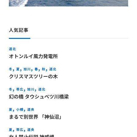
人気記事
道北
オトンルイ風力発電所
冬
夏
旭川
春
秋
道北
クリスマスツリーの木
冬
帯広
旭川
道北
幻の橋 タウシュベツ川橋梁
夏
小樽
道央
まるで別世界 「神仙沼」
夏
帯広
道央
女人禁止伝説 神威岬