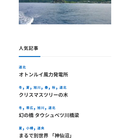
人気記事
道北
オトンルイ風力発電所
冬
夏
旭川
春
秋
道北
クリスマスツリーの木
冬
帯広
旭川
道北
幻の橋 タウシュベツ川橋梁
夏
小樽
道央
まるで別世界 「神仙沼」