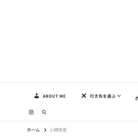
HOKKAIDO LOG
〜まだ見ぬ絶景を求めて〜
ABOUT ME
行き先を選ぶ
ホーム
小樽夜景