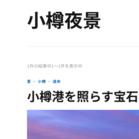
小樽夜景
1件の結果中1〜1件を表示中
夏
小樽
道央
小樽港を照らす宝石