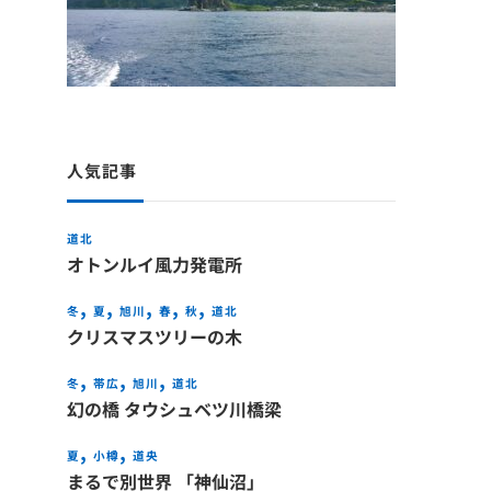
人気記事
道北
オトンルイ風力発電所
冬
夏
旭川
春
秋
道北
クリスマスツリーの木
冬
帯広
旭川
道北
幻の橋 タウシュベツ川橋梁
夏
小樽
道央
まるで別世界 「神仙沼」