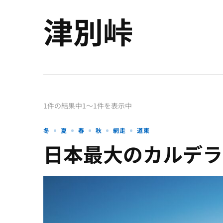
津別峠
1件の結果中1〜1件を表示中
冬
夏
春
秋
網走
道東
日本最大のカルデラ