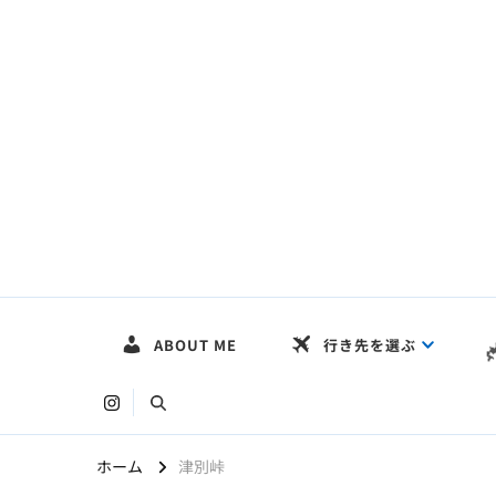
HOKKAIDO LOG
〜まだ見ぬ絶景を求めて〜
ABOUT ME
行き先を選ぶ
ホーム
津別峠