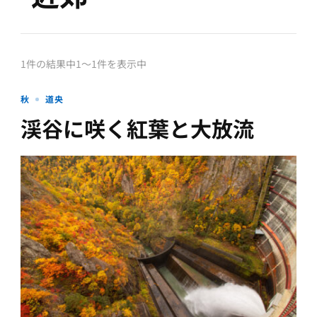
1件の結果中1〜1件を表示中
秋
道央
渓谷に咲く紅葉と大放流