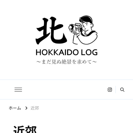
HOKKAIDO LOG
〜まだ見ぬ絶景を求めて〜
ホーム
近郊
近郊