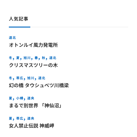
人気記事
道北
オトンルイ風力発電所
冬
夏
旭川
春
秋
道北
クリスマスツリーの木
冬
帯広
旭川
道北
幻の橋 タウシュベツ川橋梁
夏
小樽
道央
まるで別世界 「神仙沼」
夏
帯広
道央
女人禁止伝説 神威岬