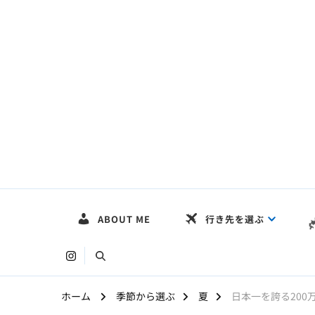
HOKKAIDO LOG
〜まだ見ぬ絶景を求めて〜
ABOUT ME
行き先を選ぶ
ホーム
季節から選ぶ
夏
日本一を誇る200