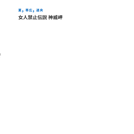
夏
帯広
道央
女人禁止伝説 神威岬
で