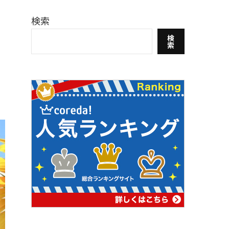
検索
検
索