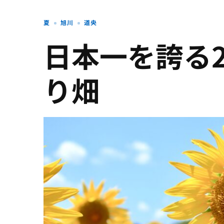
夏
旭川
道央
日本一を誇る2
り畑