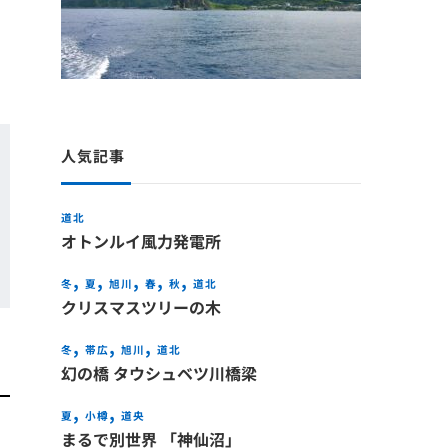
人気記事
道北
オトンルイ風力発電所
冬
夏
旭川
春
秋
道北
クリスマスツリーの木
冬
帯広
旭川
道北
幻の橋 タウシュベツ川橋梁
夏
小樽
道央
まるで別世界 「神仙沼」