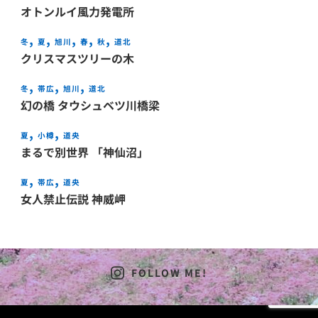
オトンルイ風力発電所
冬
夏
旭川
春
秋
道北
クリスマスツリーの木
冬
帯広
旭川
道北
幻の橋 タウシュベツ川橋梁
夏
小樽
道央
まるで別世界 「神仙沼」
夏
帯広
道央
女人禁止伝説 神威岬
FOLLOW ME!