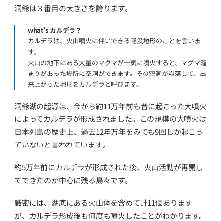
洞爺は３番目の大きさを誇ります。
what’s カルデラ？
カルデラは、火山噴火に伴いできる陥没地形のことを言いま
す。
火山の地下にある大量のマグマが一気に噴火すると、マグマ溜
まりがあった場所に空洞ができます。その空洞が崩落して、出
来上がった地形をカルデラと呼びます。
洞爺湖の起源は、今から約11万年前も昔に起こった大噴火
によってカルデラが形成されました。この規模の大噴火は
日本列島の歴史上、過去12年万年をみても9回しか起こっ
ていないと言われています。
約5万年前にカルデラが形成された後、火山活動が再開し
てできたのが中心に残る島々です。
厳密には、湖底にある火山体を含めて計11個あります
が、カルデラ形成後も何度も噴火したことがわかります。