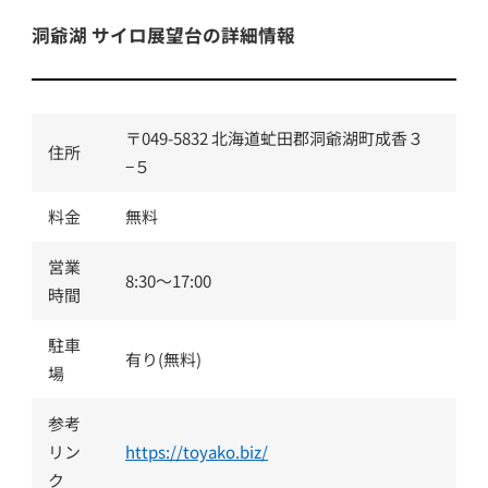
洞爺湖 サイロ展望台の詳細情報
〒049-5832 北海道虻田郡洞爺湖町成香３
住所
−５
料金
無料
営業
8:30〜17:00
時間
駐車
有り(無料)
場
参考
リン
https://toyako.biz/
ク