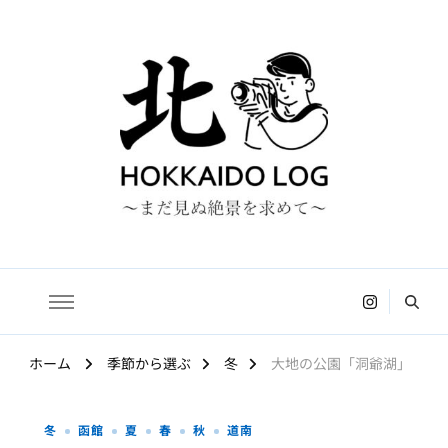
HOKKAIDO LOG
〜まだ見ぬ絶景を求めて〜
ホーム
季節から選ぶ
冬
大地の公園「洞爺湖」
冬
函館
夏
春
秋
道南