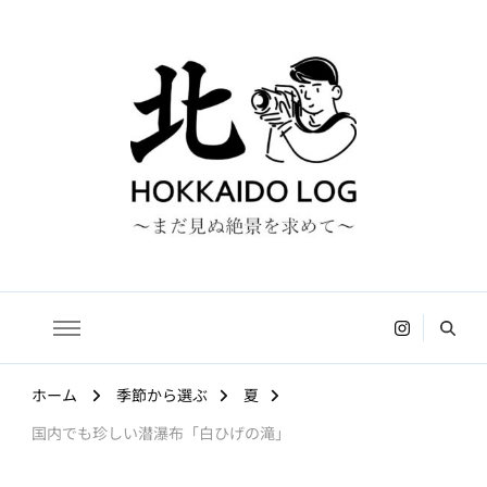
HOKKAIDO LOG
〜まだ見ぬ絶景を求めて〜
ホーム
季節から選ぶ
夏
国内でも珍しい潜瀑布「白ひげの滝」