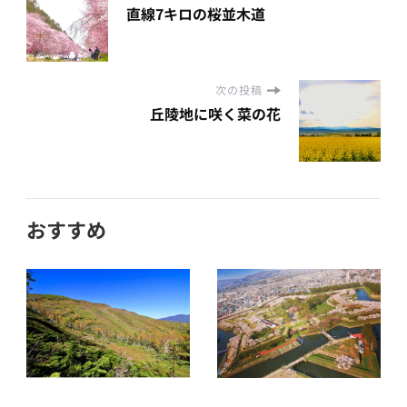
直線7キロの桜並木道
次の投稿
丘陵地に咲く菜の花
おすすめ