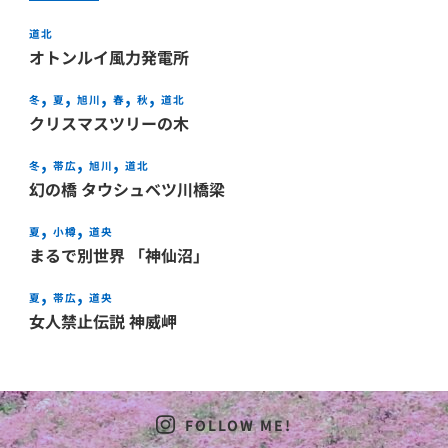
道北
オトンルイ風力発電所
冬
夏
旭川
春
秋
道北
クリスマスツリーの木
冬
帯広
旭川
道北
幻の橋 タウシュベツ川橋梁
夏
小樽
道央
まるで別世界 「神仙沼」
夏
帯広
道央
女人禁止伝説 神威岬
FOLLOW ME!