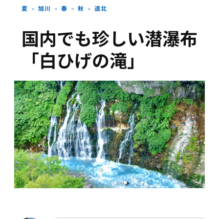
夏
旭川
春
秋
道北
国内でも珍しい潜瀑布
「白ひげの滝」