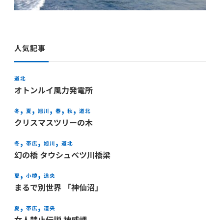
人気記事
道北
オトンルイ風力発電所
冬
夏
旭川
春
秋
道北
クリスマスツリーの木
冬
帯広
旭川
道北
幻の橋 タウシュベツ川橋梁
夏
小樽
道央
まるで別世界 「神仙沼」
夏
帯広
道央
女人禁止伝説 神威岬