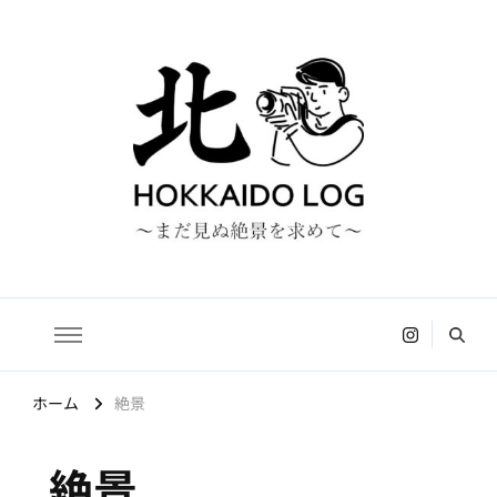
HOKKAIDO LOG
〜まだ見ぬ絶景を求めて〜
ホーム
絶景
絶景