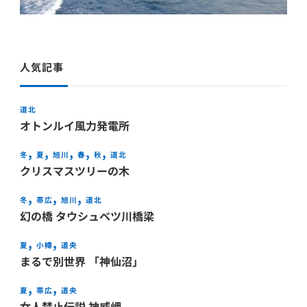
人気記事
道北
オトンルイ風力発電所
冬
夏
旭川
春
秋
道北
クリスマスツリーの木
冬
帯広
旭川
道北
幻の橋 タウシュベツ川橋梁
夏
小樽
道央
まるで別世界 「神仙沼」
夏
帯広
道央
女人禁止伝説 神威岬