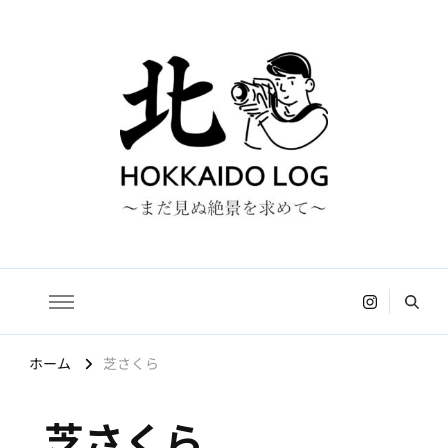
HOKKAIDO LOG
〜まだ見ぬ絶景を求めて〜
ホーム
芝さくら
芝さくら