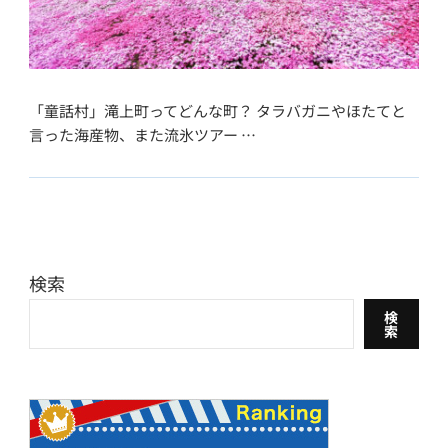
「童話村」滝上町ってどんな町？ タラバガニやほたてと
言った海産物、また流氷ツアー …
検索
検
索