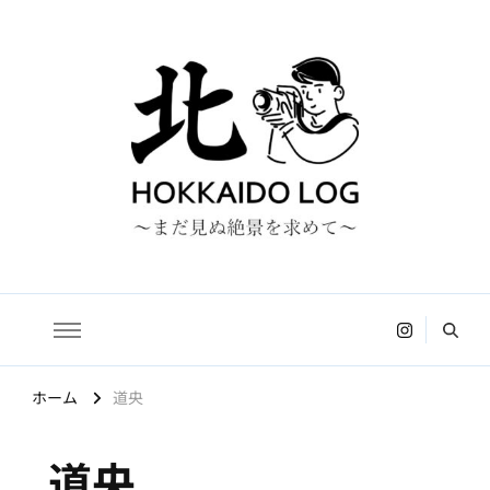
HOKKAIDO LOG
〜まだ見ぬ絶景を求めて〜
ホーム
道央
道央