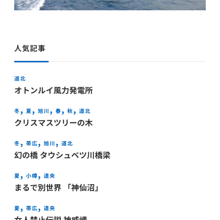
人気記事
道北
オトンルイ風力発電所
冬
夏
旭川
春
秋
道北
クリスマスツリーの木
冬
帯広
旭川
道北
幻の橋 タウシュベツ川橋梁
夏
小樽
道央
まるで別世界 「神仙沼」
夏
帯広
道央
女人禁止伝説 神威岬