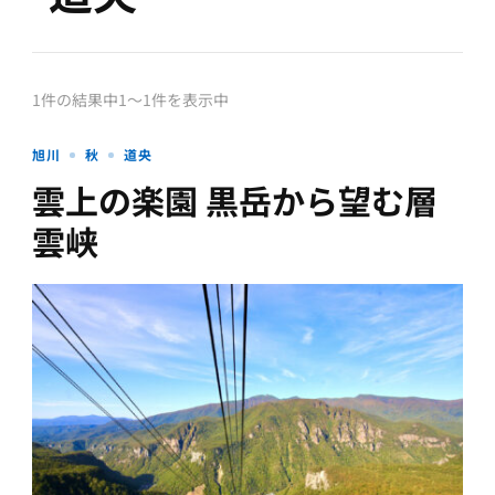
1件の結果中1〜1件を表示中
旭川
秋
道央
雲上の楽園 黒岳から望む層
雲峡