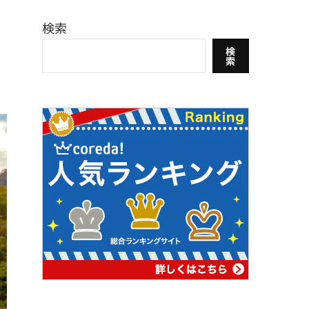
検索
検
索