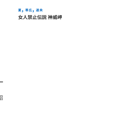
じ
夏
帯広
道央
女人禁止伝説 神威岬
紹