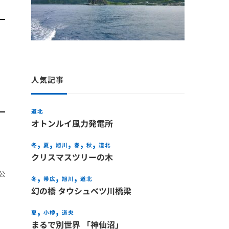
人気記事
道北
オトンルイ風力発電所
冬
夏
旭川
春
秋
道北
クリスマスツリーの木
公
冬
帯広
旭川
道北
幻の橋 タウシュベツ川橋梁
夏
小樽
道央
まるで別世界 「神仙沼」