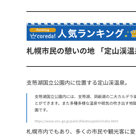
札幌市民の憩いの地 「定山渓温
支笏湖国立公園内に位置する定山渓温泉。
支笏湖国立公園内には、支笏湖、洞爺湖の二大カルデラ
とができます。また多種多様な温泉や硫気の吹き出す地
園です。
https://www.env.go.jp/park/shikotsu/point/index.html
札幌市内でもあり、多くの市民や観光客に愛