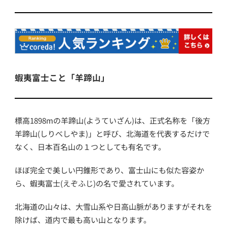
蝦夷富士こと「羊蹄山」
標高1898mの羊蹄山(ようていざん)は、正式名称を「後方
羊蹄山(しりべしやま)」と呼び、北海道を代表するだけで
なく、日本百名山の１つとしても有名です。
ほぼ完全で美しい円錐形であり、富士山にも似た容姿か
ら、蝦夷富士(えぞふじ)の名で愛されています。
北海道の山々は、大雪山系や日高山脈がありますがそれを
除けば、道内で最も高い山となります。