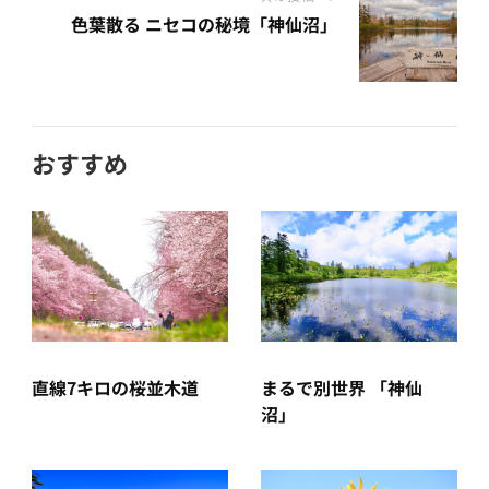
色葉散る ニセコの秘境「神仙沼」
おすすめ
直線7キロの桜並木道
まるで別世界 「神仙
沼」