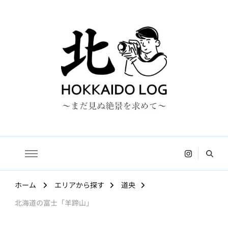
HOKKAIDO LOG
〜まだ見ぬ絶景を求めて〜
ホーム
エリアから探す
道央
北海道の富士「羊蹄山」